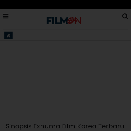
Sinopsis Exhuma Film Korea Terbaru