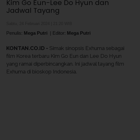
Kim Go Eun-Lee Do Hyun dan
Jadwal Tayang
Sabtu, 24 Februari 2024 | 21:20 WIB
Penulis:
Mega Putri
|
Editor:
Mega Putri
KONTAN.CO.ID -
Simak sinopsis Exhuma sebagai
film Korea terbaru Kim Go Eun dan Lee Do Hyun
yang ramai diperbincangkan. Ini jadwal tayang film
Exhuma di bioskop Indonesia.