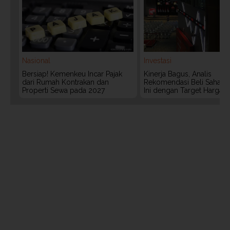
Nasional
Investasi
Bersiap! Kemenkeu Incar Pajak
Kinerja Bagus, Analis
dari Rumah Kontrakan dan
Rekomendasi Beli Saham 
Properti Sewa pada 2027
Ini dengan Target Harga 3