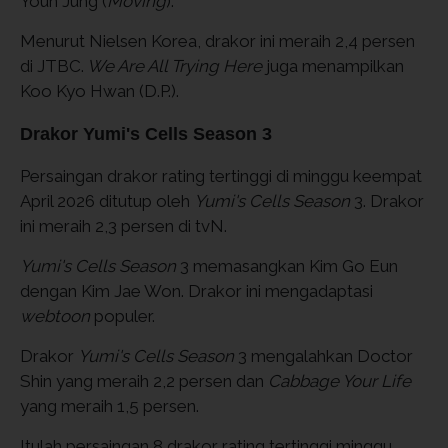
Youn Jung (
Moving
).
Menurut Nielsen Korea, drakor ini meraih 2,4 persen
di JTBC.
We Are All Trying Here
juga menampilkan
Koo Kyo Hwan (D.P.).
Drakor Yumi's Cells Season 3
Persaingan drakor rating tertinggi di minggu keempat
April 2026 ditutup oleh
Yumi's Cells Season
3. Drakor
ini meraih 2,3 persen di tvN.
Yumi's Cells Season
3 memasangkan Kim Go Eun
dengan Kim Jae Won. Drakor ini mengadaptasi
webtoon
populer.
Drakor
Yumi's Cells Season
3 mengalahkan Doctor
Shin yang meraih 2,2 persen dan
Cabbage Your Life
yang meraih 1,5 persen.
Itulah persaingan 8 drakor rating tertinggi minggu