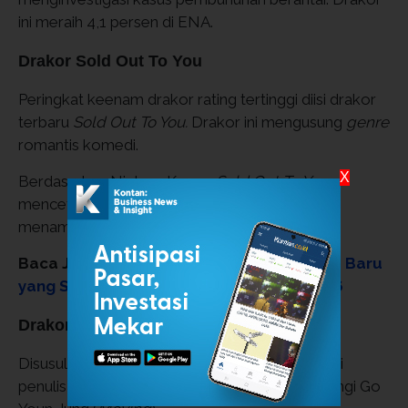
ini meraih 4,1 persen di ENA.
Drakor Sold Out To You
Peringkat keenam drakor rating tertinggi diisi drakor
terbaru
Sold Out To You.
Drakor ini mengusung
genre
romantis komedi.
X
Berdasarkan Nielsen Korea,
Sold Out To You
mencetak rating 3,3 persen di SBS. Drakor ini
menampilkan Ahn Hyo Seop.
Baca Juga:
Rekomendasi 4 Film Indonesia Baru
yang Sedang Tayang di Bioskop April 2026
Drakor We Are All Trying Here
Disusul oleh drakor
We Are All Trying Here
dari
penulis
My Liberation Notes.
Drakor ini dibintangi Go