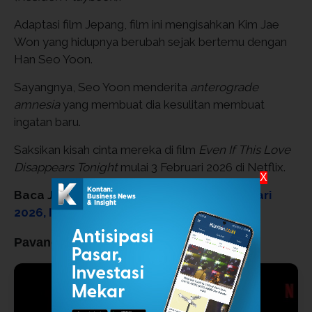
Adaptasi film Jepang, film ini mengisahkan Kim Jae
Won yang hidupnya berubah sejak bertemu dengan
Han Seo Yoon.
Sayangnya, Seo Yoon menderita
anterograde
amnesia
yang membuat dia kesulitan membuat
ingatan baru.
Saksikan kisah cinta mereka di film
Even If This Love
Disappears Tonight
mulai 3 Februari 2026 di Netflix.
X
Baca Juga:
Drakor Terbaru Disney+ Februari
2026, Ini Sinopsis In Your Radiant Season
Pavane