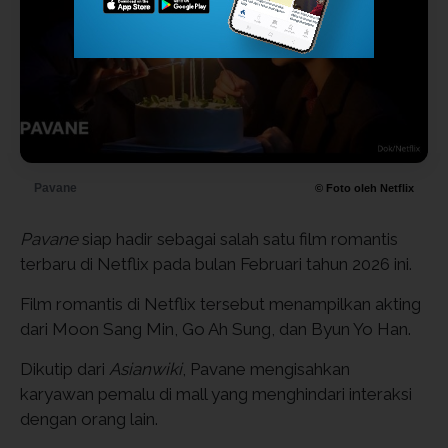
Pavane
© Foto oleh Netflix
Pavane
siap hadir sebagai salah satu film romantis
terbaru di Netflix pada bulan Februari tahun 2026 ini.
Film romantis di Netflix tersebut menampilkan akting
dari Moon Sang Min, Go Ah Sung, dan Byun Yo Han.
Dikutip dari
Asianwiki
, Pavane mengisahkan
karyawan pemalu di mall yang menghindari interaksi
dengan orang lain.